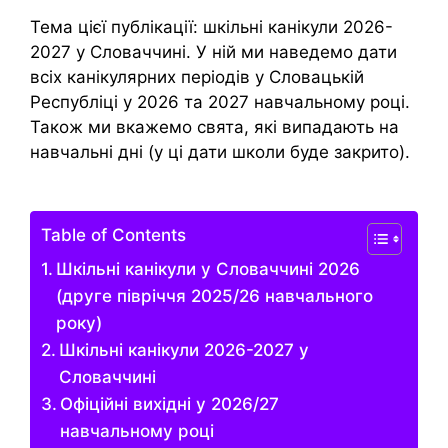
Тема цієї публікації: шкільні канікули 2026-
2027 у Словаччині. У ній ми наведемо дати
всіх канікулярних періодів у Словацькій
Республіці у 2026 та 2027 навчальному році.
Також ми вкажемо свята, які випадають на
навчальні дні (у ці дати школи буде закрито).
Table of Contents
Шкільні канікули у Словаччині 2026
(друге півріччя 2025/26 навчального
року)
Шкільні канікули 2026-2027 у
Словаччині
Офіційні вихідні у 2026/27
навчальному році