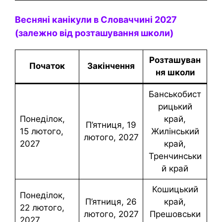
Весняні канікули в Словаччині 2027
(залежно від розташування школи)
Розташуван
Початок
Закінчення
ня школи
Банськобист
рицький
понеділок,
край,
П’ятниця, 19
15 лютого,
Жилінський
лютого, 2027
2027
край,
Тренчинськи
й край
Кошицький
понеділок,
П’ятниця, 26
край,
22 лютого,
лютого, 2027
Прешовськи
2027