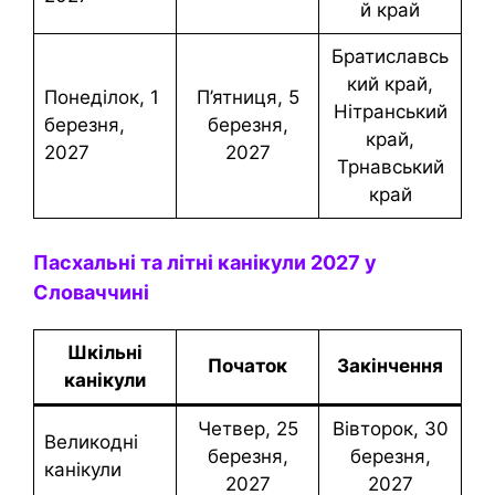
й край
Братиславсь
кий край,
понеділок, 1
П’ятниця, 5
Нітранський
березня,
березня,
край,
2027
2027
Трнавський
край
Пасхальні та літні канікули 2027 у
Словаччині
Шкільні
Початок
Закінчення
канікули
четвер, 25
Вівторок, 30
Великодні
березня,
березня,
канікули
2027
2027