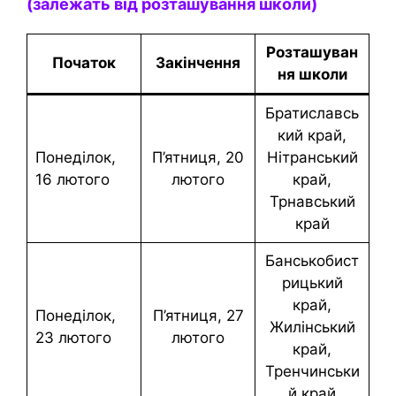
(залежать від розташування школи)
Розташуван
Початок
Закінчення
ня школи
Братиславсь
кий край,
понеділок,
п’ятниця, 20
Нітранський
16 лютого
лютого
край,
Трнавський
край
Банськобист
рицький
край,
понеділок,
п’ятниця, 27
Жилінський
23 лютого
лютого
край,
Тренчинськи
й край