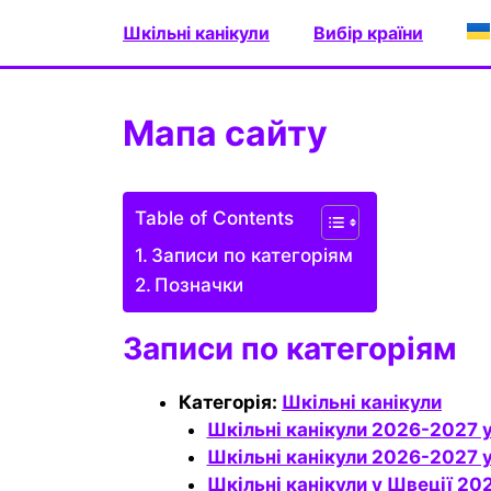
Перейти
Шкільні канікули
Вибір країни
до
вмісту
Мапа сайту
Table of Contents
Записи по категоріям
Позначки
Записи по категоріям
Категорія:
Шкільні канікули
Шкільні канікули 2026-2027 у
Шкільні канікули 2026-2027 
Шкільні канікули у Швеції 2