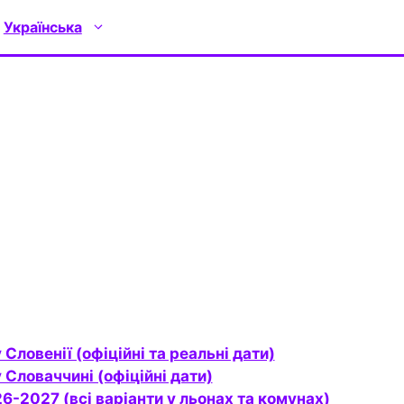
Українська
 Словенії (офіційні та реальні дати)
у Словаччині (офіційні дати)
026-2027 (всі варіанти у льонах та комунах)