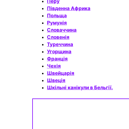
Перу
Південна Африка
Польща
Румунія
Словаччина
Словенія
Туреччина
Угорщина
Франція
Чехія
Швейцарія
Швеція
Шкільні канікули в Бельгії.