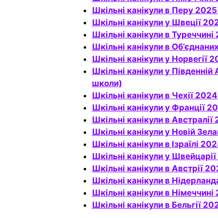
Шкільні канікули в Перу 2025
Шкільні канікули у Швеції 20
Шкільні канікули в Туреччин
Шкільні канікули в Об’єдна
Шкільні канікули у Норвегії
Шкільні канікули у Південній Африці 2026 та 2027 (державні та незалежні
школи)
Шкільні канікули в Чехії 2
Шкільні канікули у Франції 
Шкільні канікули в Австралії
Шкільні канікули у Новій Зел
Шкільні канікули в Ізраїлі 2
Шкільні канікули у Швейцарії
Шкільні канікули в Австрії 
Шкільні канікули в Нідерлан
Шкільні канікули в Німеччин
Шкільні канікули в Бельгії 2