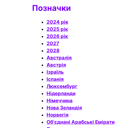
Позначки
2024 рік
2025 рік
2026 рік
2027
2028
Австралія
Австрія
Ізраїль
Іспанія
Люксембург
Нідерланди
Німеччина
Нова Зеландія
Норвегія
Об'єднані Арабські Емірати