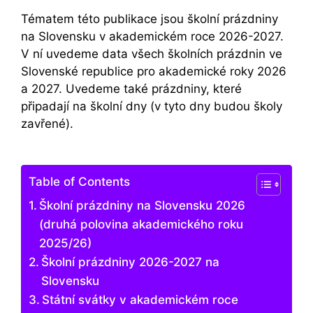
Tématem této publikace jsou školní prázdniny
na Slovensku v akademickém roce 2026-2027.
V ní uvedeme data všech školních prázdnin ve
Slovenské republice pro akademické roky 2026
a 2027. Uvedeme také prázdniny, které
připadají na školní dny (v tyto dny budou školy
zavřené).
Table of Contents
Školní prázdniny na Slovensku 2026
(druhá polovina akademického roku
2025/26)
Školní prázdniny 2026-2027 na
Slovensku
Státní svátky v akademickém roce