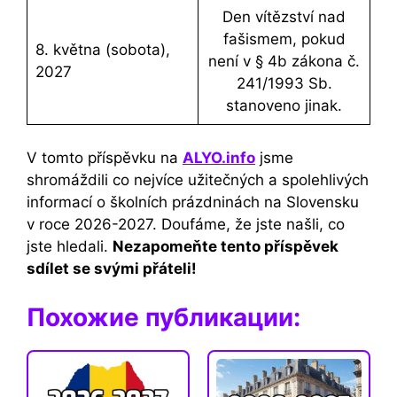
Den vítězství nad
fašismem, pokud
8. května (sobota),
není v § 4b zákona č.
2027
241/1993 Sb.
stanoveno jinak.
V tomto příspěvku na
ALYO.info
jsme
shromáždili co nejvíce užitečných a spolehlivých
informací o školních prázdninách na Slovensku
v roce 2026-2027. Doufáme, že jste našli, co
jste hledali.
Nezapomeňte tento příspěvek
sdílet se svými přáteli!
Похожие публикации: