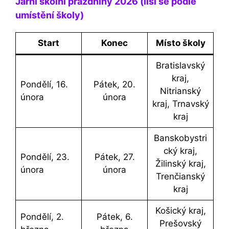
Jarní školní prázdniny 2026 (liší se podle
umístění školy)
Start
Konec
Místo školy
Bratislavský
kraj,
Pondělí, 16.
Pátek, 20.
Nitrianský
února
února
kraj, Trnavský
kraj
Banskobystri
cký kraj,
Pondělí, 23.
Pátek, 27.
Žilinský kraj,
února
února
Trenčianský
kraj
Košický kraj,
Pondělí, 2.
Pátek, 6.
Prešovský