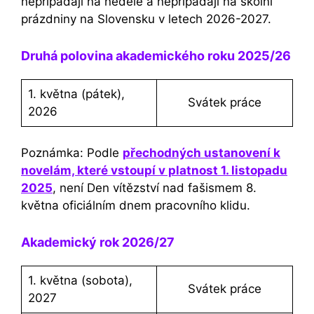
nepřipadají na neděle a nepřipadají na školní
prázdniny na Slovensku v letech 2026-2027.
Druhá polovina akademického roku 2025/26
1. května (pátek),
Svátek práce
2026
Poznámka: Podle
přechodných ustanovení k
novelám, které vstoupí v platnost 1. listopadu
2025
, není Den vítězství nad fašismem 8.
května oficiálním dnem pracovního klidu.
Akademický rok 2026/27
1. května (sobota),
Svátek práce
2027