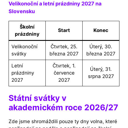
Velikonoční a letní prázdniny 2027 na
Slovensku
Školní
Start
Konec
prázdniny
Velikonoční
Čtvrtek, 25.
Úterý, 30.
svátky
března 2027
března 2027
Letní
Čtvrtek, 1.
Úterý, 31.
prázdniny
července
srpna 2027
2027
2027
Státní svátky v
akademickém roce 2026/27
Zde jsme shromáždili pouze ty dny volna, které