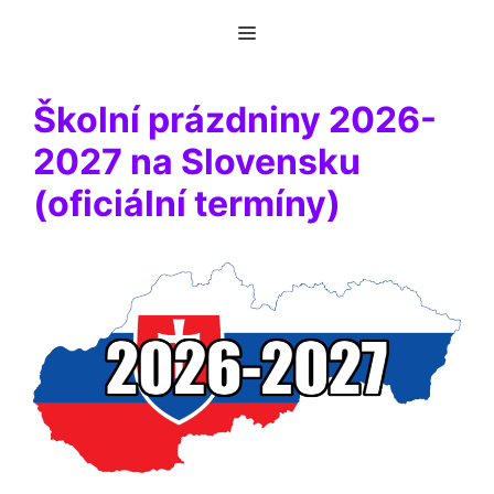
Přeskočit
Menu
na
obsah
Školní prázdniny 2026-
2027 na Slovensku
(oficiální termíny)