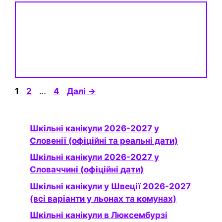
Сторінка
Сторінка
Сторінка
1
2
…
4
Далі
→
Шкільні канікули 2026-2027 у
Словенії (офіційні та реальні дати)
Шкільні канікули 2026-2027 у
Словаччині (офіційні дати)
Шкільні канікули у Швеції 2026-2027
(всі варіанти у льонах та комунах)
Шкільні канікули в Люксембурзі