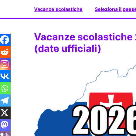
Vai
Vacanze scolastiche
Seleziona il paes
al
contenuto
Vacanze scolastiche
(date ufficiali)