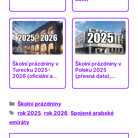
Školní prázdniny v
Školní prázdniny v
Turecku 2025-
Polsku 2025
2026 (oficiální a…
(přesná data),
volno
Rubriky
Školní prázdniny
Štítky
rok 2025
,
rok 2026
,
Spojené arabské
emiráty