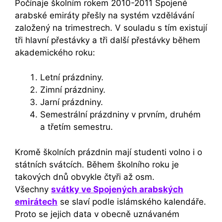
Počínaje školním rokem 2010-2011 Spojené
arabské emiráty přešly na systém vzdělávání
založený na trimestrech. V souladu s tím existují
tři hlavní přestávky a tři další přestávky během
akademického roku:
Letní prázdniny.
Zimní prázdniny.
Jarní prázdniny.
Semestrální prázdniny v prvním, druhém
a třetím semestru.
Kromě školních prázdnin mají studenti volno i o
státních svátcích. Během školního roku je
takových dnů obvykle čtyři až osm.
Všechny
svátky ve Spojených arabských
emirátech
se slaví podle islámského kalendáře.
Proto se jejich data v obecně uznávaném