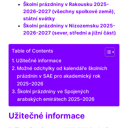
Školní prázdniny v Rakousku 2025-
2026-2027 (všechny spolkové země),
státní svátky
Školní prázdniny v Nizozemsku 2025-
2026-2027 (sever, střední a jižní část)
Table of Contents
Užitečné informace
Možné odchylky od kalendáře školních
prázdnin v SAE pro akademický rok
2025–2026
Školní prázdniny ve Spojených
arabských emirátech 2025–2026
Užitečné informace