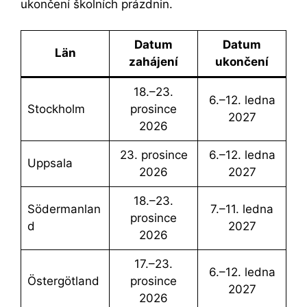
ukončení školních prázdnin.
datum
Datum
Län
zahájení
ukončení
18.–23.
6.–12. ledna
Stockholm
prosince
2027
2026
23. prosince
6.–12. ledna
Uppsala
2026
2027
18.–23.
Södermanlan
7.–11. ledna
prosince
d
2027
2026
17.–23.
6.–12. ledna
Östergötland
prosince
2027
2026