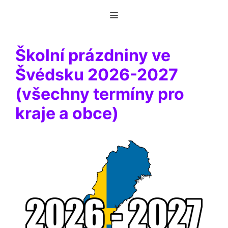
Přeskočit
Menu
na
obsah
Školní prázdniny ve
Švédsku 2026-2027
(všechny termíny pro
kraje a obce)