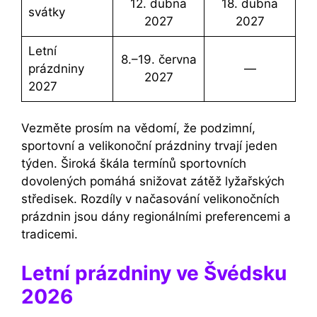
12. dubna
18. dubna
svátky
2027
2027
Letní
8.–19. června
prázdniny
—
2027
2027
Vezměte prosím na vědomí, že podzimní,
sportovní a velikonoční prázdniny trvají jeden
týden. Široká škála termínů sportovních
dovolených pomáhá snižovat zátěž lyžařských
středisek. Rozdíly v načasování velikonočních
prázdnin jsou dány regionálními preferencemi a
tradicemi.
Letní prázdniny ve Švédsku
2026