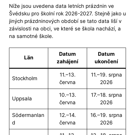
Níže jsou uvedena data letních prázdnin ve
Švédsku pro školní rok 2026-2027. Stejně jako u
jiných prázdninových období se tato data liší v
závislosti na obci, ve které se škola nachází, a
na samotné škole.
datum
Datum
Län
zahájení
ukončení
11.–13.
11.–19. srpna
Stockholm
června
2026
10.–13.
17.–18. srpna
Uppsala
června
2026
Södermanlan
12.–14.
16.–19. srpna
d
června
2026