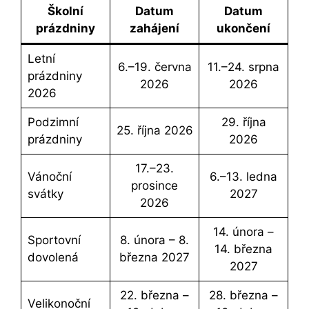
Školní
datum
Datum
prázdniny
zahájení
ukončení
Letní
6.–19. června
11.–24. srpna
prázdniny
2026
2026
2026
Podzimní
29. října
25. října 2026
prázdniny
2026
17.–23.
Vánoční
6.–13. ledna
prosince
svátky
2027
2026
14. února –
Sportovní
8. února – 8.
14. března
dovolená
března 2027
2027
22. března –
28. března –
Velikonoční