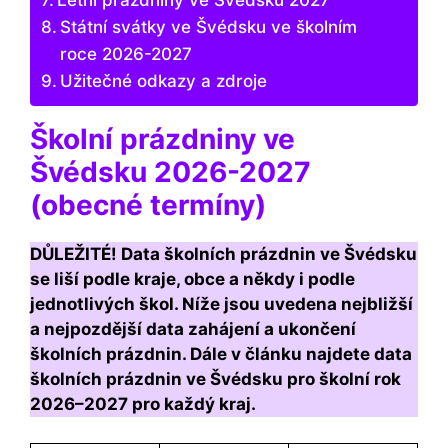
Letní prázdniny ve Švédsku 2027
Státní svátky ve Švédsku ve školním
roce 2026-2027
Užitečné odkazy a zdroje
Školní prázdniny ve
Švédsku 2026-2027
(obecné termíny)
DŮLEŽITÉ! Data školních prázdnin ve Švédsku
se liší podle kraje, obce a někdy i podle
jednotlivých škol. Níže jsou uvedena nejbližší
a nejpozdější data zahájení a ukončení
školních prázdnin. Dále v článku najdete data
školních prázdnin ve Švédsku pro školní rok
2026–2027 pro každý kraj.