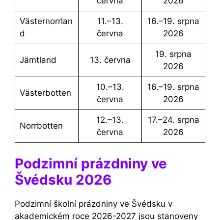
června
2026
Västernorrlan
11.–13.
16.–19. srpna
d
června
2026
19. srpna
Jämtland
13. června
2026
10.–13.
16.–19. srpna
Västerbotten
června
2026
12.–13.
17.–24. srpna
Norrbotten
června
2026
Podzimní prázdniny ve
Švédsku 2026
Podzimní školní prázdniny ve Švédsku v
akademickém roce 2026-2027 jsou stanoveny