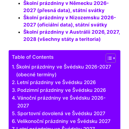
Školní prázdniny v Německu 2026-
2027 (přesná data), státní svátky
Školní prázdniny v Nizozemsku 2026-
2027 (oficiální data), státní svátky
Školní prázdniny v Austrálii 2026, 2027,
2028 (všechny státy a teritoria)
Table of Contents
Školní prázdniny ve Švédsku 2026-2027
(obecné termíny)
Letní prázdniny ve Švédsku 2026
Podzimní prázdniny ve Švédsku 2026
Vánoční prázdniny ve Švédsku 2026-
2027
Sportovní dovolená ve Švédsku 2027
Velikonoční prázdniny ve Švédsku 2027