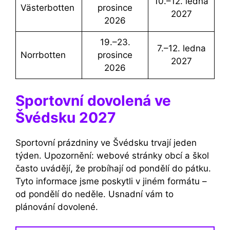
10.–12. ledna
Västerbotten
prosince
2027
2026
19.–23.
7.–12. ledna
Norrbotten
prosince
2027
2026
Sportovní dovolená ve
Švédsku 2027
Sportovní prázdniny ve Švédsku trvají jeden
týden. Upozornění: webové stránky obcí a škol
často uvádějí, že probíhají od pondělí do pátku.
Tyto informace jsme poskytli v jiném formátu –
od pondělí do neděle. Usnadní vám to
plánování dovolené.