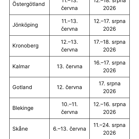
11.–13.
12.–18. srpna
Östergötland
června
2026
11.–13.
12.–17. srpna
Jönköping
června
2026
12.–13.
17.–18. srpna
Kronoberg
června
2026
16.–17. srpna
Kalmar
13. června
2026
17. srpna
Gotland
12. června
2026
10.–11.
12.–16. srpna
Blekinge
června
2026
11.–24. srpna
Skåne
6.–13. června
2026