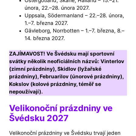
Östergötland, Skåne, Halland – 15.–21.
února, 22.–28. února 2027.
Uppsala, Södermanland – 22.–28. února,
1.–7. března 2027.
Gävleborg, Norrbotten – 1.–7. března, 8.–
14. března 2027.
ZAJÍMAVOST! Ve Švédsku mají sportovní
svátky několik neoficiálních názvů: Vinterlov
(zimní prázdniny), Skidlov (lyžařské
prázdniny), Februarilov (únorové prázdniny),
Kokslov (kolové prázdniny, téměř se
nepoužívají).
Velikonoční prázdniny ve
Švédsku 2027
Velikonoční prázdniny ve Švédsku trvají jeden