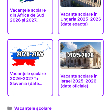
Vacanțele școlare
Vacanțe școlare în
din Africa de Sud
Ungaria 2025-2026
2026 și 2027…
(date exacte)
Vacanțele școlare
Vacanțe școlare în
2026-2027 în
Israel 2025-2026
Slovenia (date…
(date oficiale)
Categorii
Vacanțele școlare