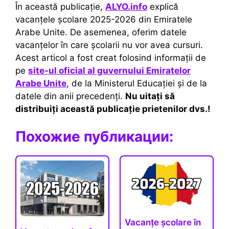
În această publicație,
ALYO.info
explică
vacanțele școlare 2025-2026 din Emiratele
Arabe Unite. De asemenea, oferim datele
vacanțelor în care școlarii nu vor avea cursuri.
Acest articol a fost creat folosind informații de
pe
site-ul oficial al guvernului Emiratelor
Arabe Unite
, de la Ministerul Educației și de la
datele din anii precedenți.
Nu uitați să
distribuiți această publicație prietenilor dvs.!
Похожие публикации:
Vacanțe școlare în