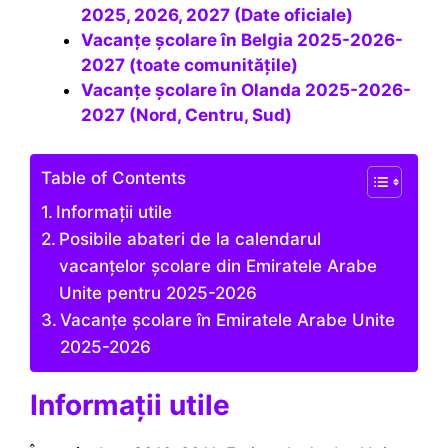
2025, 2026, 2027 (Date oficiale)
Vacanțe școlare în Belgia 2025-2026-
2027 (toate comunitățile)
Vacanțe școlare în Olanda 2025-2026-
2027 (Nord, Centru, Sud)
Table of Contents
Informații utile
Posibile abateri de la calendarul
vacanțelor școlare din Emiratele Arabe
Unite pentru 2025-2026
Vacanțe școlare în Emiratele Arabe Unite
2025-2026
Informații utile