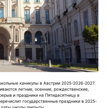
школьные каникулы в Австрии 2025-2026-2027.
чиваются летние, осенние, рождественские,
рерыв и праздники на Пятидесятницу в
еречислит государственные праздники в 2025-
и даты школы закрыты.