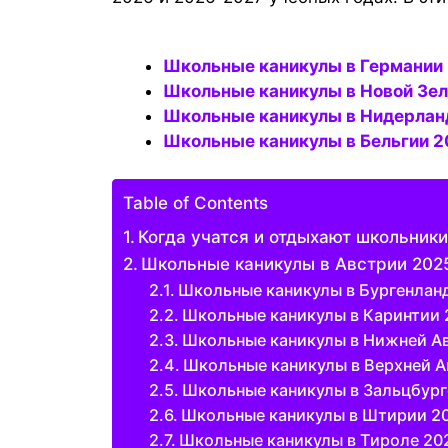
Школьные каникулы в Германи
Школьные каникулы в Новой Зе
Школьные каникулы в Нидерлан
Школьные каникулы в Бельгии 
Table of Contents
Когда учатся и отдыхают школьники
Школьные каникулы в Австрии 202
Школьные каникулы в Бургенлан
Школьные каникулы в Каринтии
Школьные каникулы в Нижней А
Школьные каникулы в Верхней А
Школьные каникулы в Зальцбург
Школьные каникулы в Штирии 2
Школьные каникулы в Тироле 20