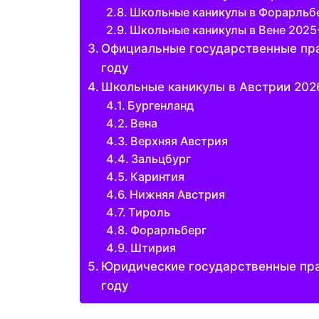
Школьные каникулы в Форарльб
Школьные каникулы в Вене 2025
Официальные государственные пра
году
Школьные каникулы в Австрии 202
Бургенланд
Вена
Верхняя Австрия
Зальцбург
Каринтия
Нижняя Австрия
Тироль
Форарльберг
Штирия
Юридические государственные пра
году