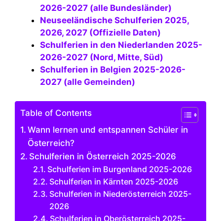
2026-2027 (alle Bundesländer)
Neuseeländische Schulferien 2025,
2026, 2027 (Offizielle Daten)
Schulferien in den Niederlanden 2025-
2026-2027 (Nord, Mitte, Süd)
Schulferien in Belgien 2025-2026-
2027 (alle Gemeinden)
Table of Contents
Wann lernen und entspannen Schüler in
Österreich?
Schulferien in Österreich 2025-2026
Schulferien im Burgenland 2025-2026
Schulferien in Kärnten 2025-2026
Schulferien in Niederösterreich 2025-
2026
Schulferien in Oberösterreich 2025-