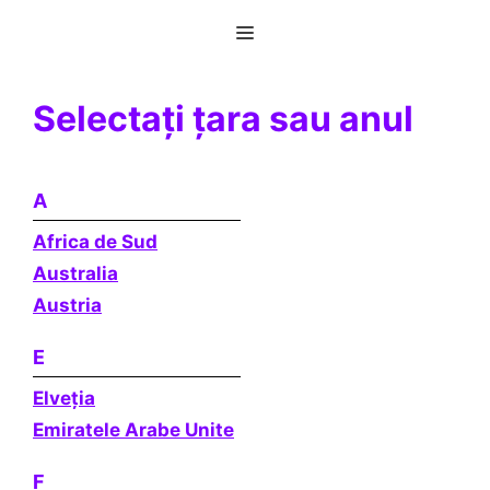
Sari
Menu
la
conținut
Selectați țara sau anul
A
Africa de Sud
Australia
Austria
E
Elveţia
Emiratele Arabe Unite
F