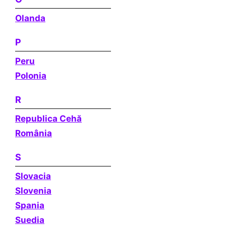
Olanda
P
Peru
Polonia
R
Republica Cehă
România
S
Slovacia
Slovenia
Spania
Suedia