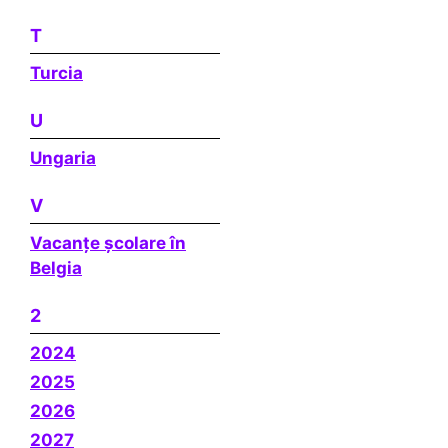
T
Turcia
U
Ungaria
V
Vacanțe școlare în
Belgia
2
2024
2025
2026
2027