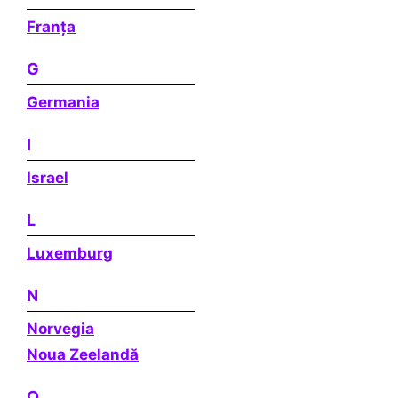
Franţa
G
Germania
I
Israel
L
Luxemburg
N
Norvegia
Noua Zeelandă
O