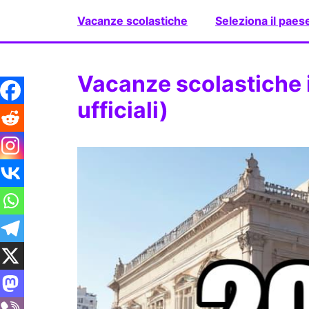
Vai
Vacanze scolastiche
Seleziona il paes
al
contenuto
Vacanze scolastiche 
ufficiali)