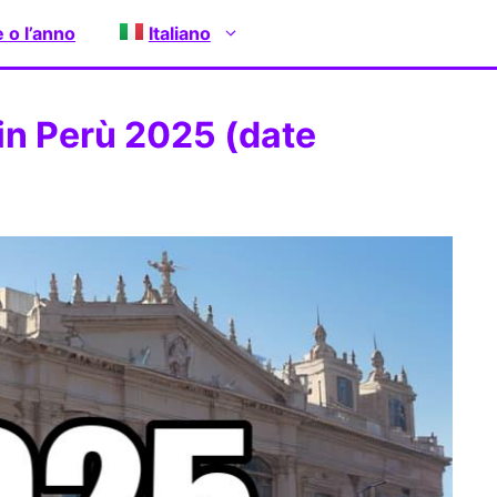
e o l’anno
Italiano
in Perù 2025 (date