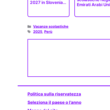
2027 in Slovenia
Emirati Arabi Uni
(date…
2025-2026
Categorie
Vacanze scolastiche
Tag
2025
,
Perù
Politica sulla riservatezza
Seleziona il paese o l’anno