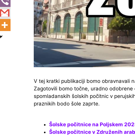
V tej kratki publikaciji bomo obravnavali 
Zagotovili bomo točne, uradno odobrene d
spomladanskih šolskih počitnic v perujski
praznikih bodo šole zaprte.
Šolske počitnice na Poljskem 20
Šolske počitnice v Združenih ar