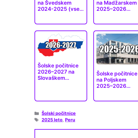
na Švedskem
na Madžarskem
2024-2025 (vse
2025–2026
dežele)
(natančni datum
Šolske počitnice
2026–2027 na
Šolske počitnice
Slovaškem
na Poljskem
(uradni datumi)
2025–2026
(uradni…
Categories
Šolski počitnice
Tags
2025 leto
,
Peru