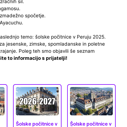
zračnih sil.
Angamosu.
ezmadežno spočetje.
i Ayacuchu.
slednjo temo: šolske počitnice v Peruju 2025.
a jesenske, zimske, spomladanske in poletne
 trajanje. Poleg teh smo objavili še seznam
te to informacijo s prijatelji!
Šolske počitnice v
Šolske počitnice v