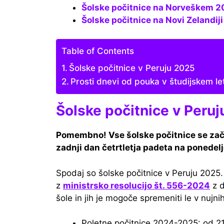
Šolske počitnice na Norveškem 
Šolske počitnice na Novi Zelandi
Table of Contents
Šolske počitnice v Peruju 2025
Prosti dnevi od pouka v študijskem l
Šolske počitnice v Peru
Pomembno! Vse šolske počitnice se začnej
zadnji dan četrtletja padeta na ponedel
Spodaj so šolske počitnice v Peruju 2025
z
ministrsko resolucijo št. 556-2024
z d
šole in jih je mogoče spremeniti le v nujni
Poletne počitnice 2024-2025: od 