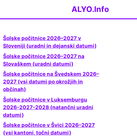
ALYO.Info
Šolske počitnice 2026–2027 v
Sloveniji (uradni in dejanski datumi)
Šolske počitnice 2026–2027 na
Slovaškem (uradni datumi)
Šolske počitnice na Švedskem 2026–
2027 (vsi datumi po okrožjih in
občinah)
Šolske počitnice v Luksemburgu
2026-2027-2028 (natančni uradni
datumi)
Šolske počitnice v Švici 2026–2027
(vsi kantoni, točni datumi)