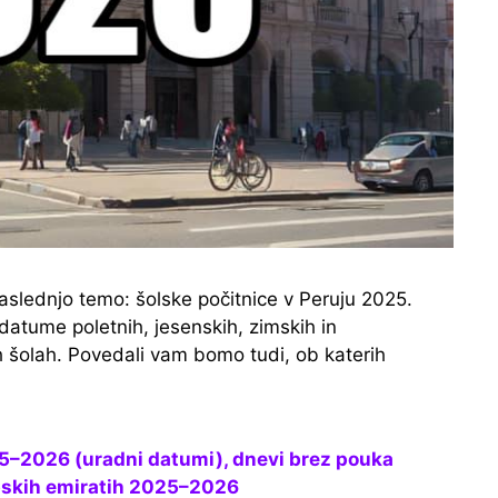
naslednjo temo: šolske počitnice v Peruju 2025.
atume poletnih, jesenskih, zimskih in
h šolah. Povedali vam bomo tudi, ob katerih
25–2026 (uradni datumi), dnevi brez pouka
abskih emiratih 2025–2026