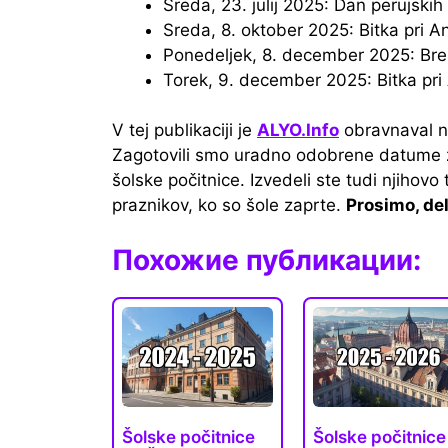
Sreda, 23. julij 2025: Dan perujskih 
Sreda, 8. oktober 2025: Bitka pri 
Ponedeljek, 8. december 2025: Br
Torek, 9. december 2025: Bitka pr
V tej publikaciji je
ALYO.Info
obravnaval na
Zagotovili smo uradno odobrene datume z
šolske počitnice. Izvedeli ste tudi njihovo
praznikov, ko so šole zaprte.
Prosimo, deli
Похожие публикации:
Šolske počitnice
Šolske počitnice