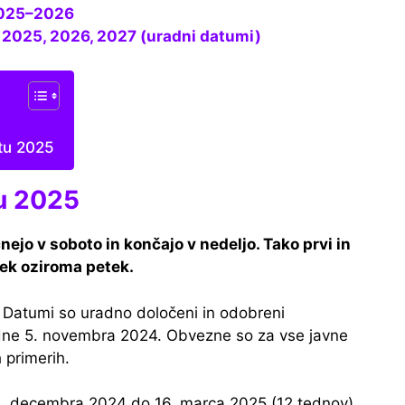
2025–2026
ji 2025, 2026, 2027 (uradni datumi)
etu 2025
ju 2025
o v soboto in končajo v nedeljo. Tako prvi in ​​
jek oziroma petek.
. Datumi so uradno določeni in odobreni
ne 5. novembra 2024. Obvezne so za vse javne
h primerih.
21. decembra 2024 do 16. marca 2025 (12 tednov).