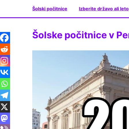
Skip
Šolski počitnice
Izberite državo ali leto
to
content
Šolske počitnice v Pe