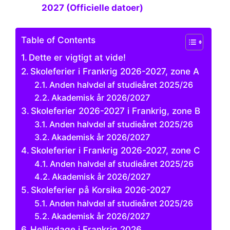
2027 (Officielle datoer)
Table of Contents
Dette er vigtigt at vide!
Skoleferier i Frankrig 2026-2027, zone A
Anden halvdel af studieåret 2025/26
Akademisk år 2026/2027
Skoleferier 2026-2027 i Frankrig, zone B
Anden halvdel af studieåret 2025/26
Akademisk år 2026/2027
Skoleferier i Frankrig 2026-2027, zone C
Anden halvdel af studieåret 2025/26
Akademisk år 2026/2027
Skoleferier på Korsika 2026-2027
Anden halvdel af studieåret 2025/26
Akademisk år 2026/2027
Helligdage i Frankrig 2026