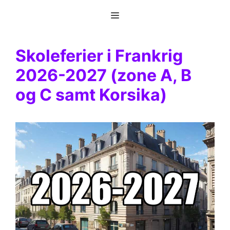
Hop
Menu
til
indhold
Skoleferier i Frankrig
2026-2027 (zone A, B
og C samt Korsika)