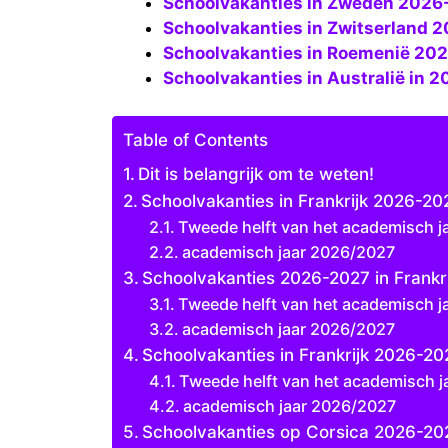
Schoolvakanties in Zweden 2026-
Schoolvakanties in Zwitserland 
Schoolvakanties in Roemenië 202
Schoolvakanties in Australië in 2
Table of Contents
Dit is belangrijk om te weten!
Schoolvakanties in Frankrijk 2026-20
Tweede helft van het academisch j
academisch jaar 2026/2027
Schoolvakanties 2026-2027 in Frankri
Tweede helft van het academisch j
academisch jaar 2026/2027
Schoolvakanties in Frankrijk 2026-20
Tweede helft van het academisch j
academisch jaar 2026/2027
Schoolvakanties op Corsica 2026-20