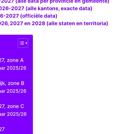
2027 (alle data per provincie en gemeente)
2026-2027 (alle kantons, exacte data)
6-2027 (officiële data)
026, 2027 en 2028 (alle staten en territoria)
27, zone A
aar 2025/26
jk, zone B
aar 2025/26
27, zone C
aar 2025/26
27