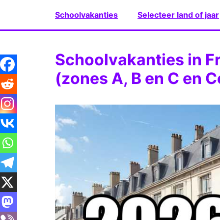
Ga
Schoolvakanties
Selecteer land of jaar
naar
de
inhoud
Schoolvakanties in F
(zones A, B en C en C