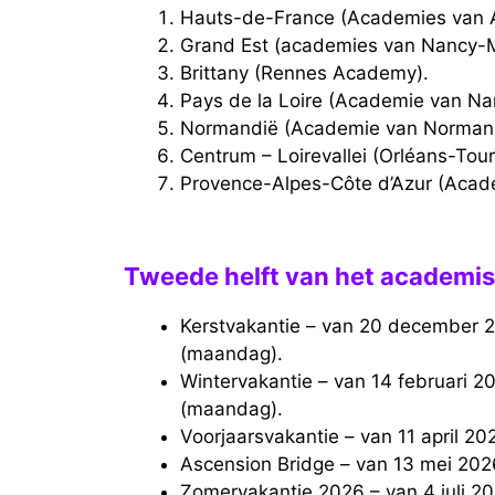
Hauts-de-France (Academies van A
Grand Est (academies van Nancy-M
Brittany (Rennes Academy).
Pays de la Loire (Academie van Na
Normandië (Academie van Normand
Centrum – Loirevallei (Orléans-To
Provence-Alpes-Côte d’Azur (Acad
Tweede helft van het academis
Kerstvakantie – van 20 december 2025 (zaterdag) tot en met 5 januari 2026
(maandag).
Wintervakantie – van 14 februari 2026 (zaterdag) tot en met 2 maart 2026
(maandag).
Voorjaarsvakantie – van 11 april 2
Ascension Bridge – van 13 mei 20
Zomervakantie 2026 – van 4 juli 2