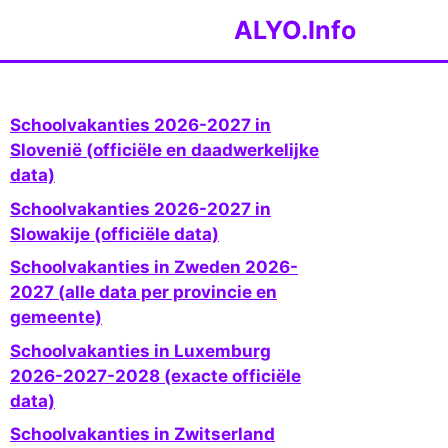
ALYO.Info
Schoolvakanties 2026-2027 in
Slovenië (officiële en daadwerkelijke
data)
Schoolvakanties 2026-2027 in
Slowakije (officiële data)
Schoolvakanties in Zweden 2026-
2027 (alle data per provincie en
gemeente)
Schoolvakanties in Luxemburg
2026-2027-2028 (exacte officiële
data)
Schoolvakanties in Zwitserland