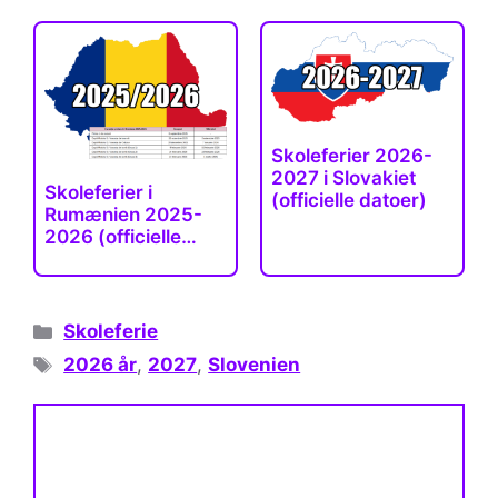
Skoleferier 2026-
2027 i Slovakiet
Skoleferier i
(officielle datoer)
Rumænien 2025-
2026 (officielle
datoer)
Kategorier
Skoleferie
Tags
2026 år
,
2027
,
Slovenien