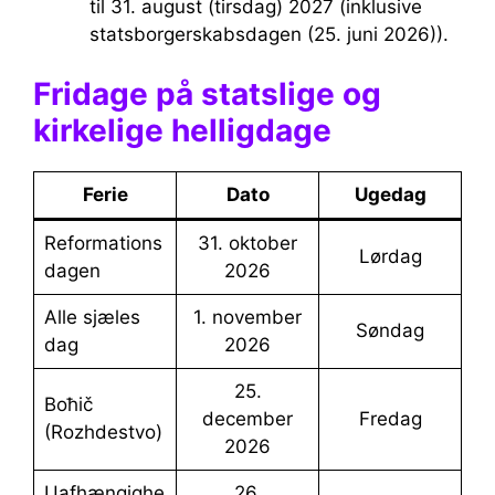
til 31. august (tirsdag) 2027 (inklusive
statsborgerskabsdagen (25. juni 2026)).
Fridage på statslige og
kirkelige helligdage
Ferie
Dato
Ugedag
Reformations
31. oktober
lørdag
dagen
2026
Alle sjæles
1. november
søndag
dag
2026
25.
Boћič
december
fredag
(Rozhdestvo)
2026
Uafhængighe
26.