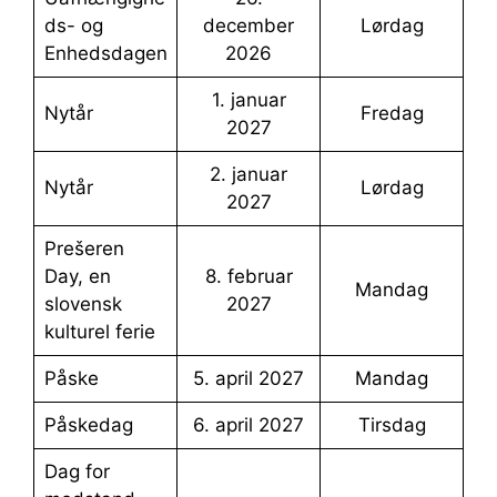
ds- og
december
lørdag
Enhedsdagen
2026
1. januar
Nytår
fredag
2027
2. januar
Nytår
lørdag
2027
Prešeren
Day, en
8. februar
mandag
slovensk
2027
kulturel ferie
påske
5. april 2027
mandag
påskedag
6. april 2027
tirsdag
Dag for