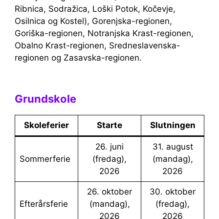
Ribnica, Sodražica, Loški Potok, Kočevje,
Osilnica og Kostel), Gorenjska-regionen,
Goriška-regionen, Notranjska Krast-regionen,
Obalno Krast-regionen, Sredneslavenska-
regionen og Zasavska-regionen.
Grundskole
Skoleferier
Starte
Slutningen
26. juni
31. august
Sommerferie
(fredag),
(mandag),
2026
2026
26. oktober
30. oktober
Efterårsferie
(mandag),
(fredag),
2026
2026