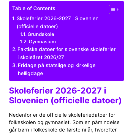
Table of Contents
Skoleferier 2026-2027 i Slovenien
(officielle datoer)
Grundskole
Gymnasium
Faktiske datoer for slovenske skoleferier
i skoleåret 2026/27
Fridage på statslige og kirkelige
helligdage
Skoleferier 2026-2027 i
Slovenien (officielle datoer)
Nedenfor er de officielle skoleferiedatoer for
folkeskolen og gymnasiet. Som en påmindelse
går børn i folkeskole de første ni år, hvorefter