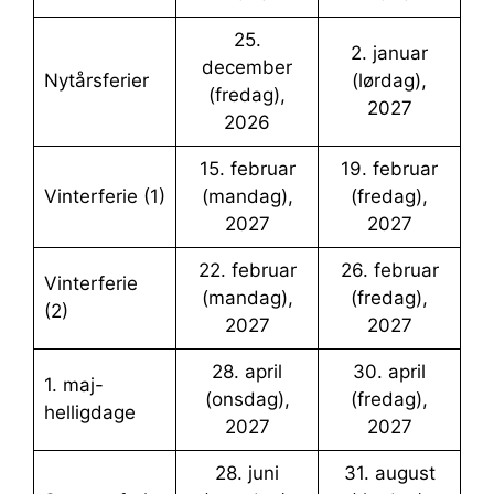
25.
2. januar
december
Nytårsferier
(lørdag),
(fredag),
2027
2026
15. februar
19. februar
Vinterferie (1)
(mandag),
(fredag),
2027
2027
22. februar
26. februar
Vinterferie
(mandag),
(fredag),
(2)
2027
2027
28. april
30. april
1. maj-
(onsdag),
(fredag),
helligdage
2027
2027
28. juni
31. august