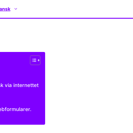
ansk
 via internettet
r
ebformularer.