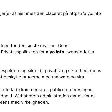
ejer(e) af hjemmesiden placeret på https://alyo.info
datoen for den sidste revision. Dens
rivatlivspolitikken for
alyo.info
-webstedet er
t respektere og sikre dit privatliv og sikkerhed, mens
 at beskytte brugerne mod malware og vira.
 efterlade kommentarer, publicere deres egne
indhold. Webstedets administration gør alt for at
erens med virkeligheden.