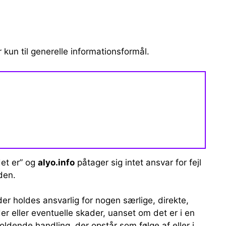
kun til generelle informationsformål.
et er” og
alyo.info
påtager sig intet ansvar for fejl
den.
 holdes ansvarlig for nogen særlige, direkte,
der eller eventuelle skader, uanset om det er i en
dende handling, der opstår som følge af eller i