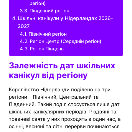
регіон)
Південний регіон
Шкільні канікули у Нідерландах 2026-
2027
Північний регіон
Регіон Центр (Середній регіон)
Регіон Південь
Залежність дат шкільних
канікул від регіону
Королівство Нідерланди поділено на три
регіони – Північний, Центральний та
Південний. Такий поділ стосується лише дат
шкільних канікулярних періодів. Різдвяні та
травневі свята у них проходять в один час, а
осінні, весняні та літні перерви починаються