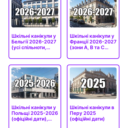
Шкільні канікули у
Шкільні канікули у
Бельгії 2026-2027
Франції 2026-2027
(усі спільноти,…
(зони A, B та C…
Шкільні канікули у
Шкільні канікули в
Польщі 2025-2026
Перу 2025
(офіційні дати),…
(офіційні дати)