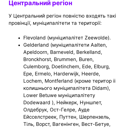
Центральний регіон
У Центральний регіон повністю входять такі
провінції, муніципалітети та території:
Flevoland (муніципалітет Zeewolde).
Gelderland (муніципалітети Aalten,
Apeldoorn, Barneveld, Berkelland,
Bronckhorst, Brummen, Buren,
Culemborg, Doetinchem, Ede, Elburg,
Epe, Ermelo, Harderwijk, Heerde,
Lochem, Montferland (кроме територ іі
колишнього муніципалітета Didam),
Lower Betuwe муніципалітету
Dodewaard ), Нейкерк, Нуншпет,
Олдебрук, Ост-Гелре, Ауде
Ейсселстреек, Путтен, Шерпензель,
Тіль, Ворст, Вагенінген, Вест-Бетуе,