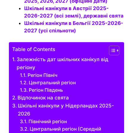
2025, 2026, 2027 (офіційні дати)
Шкільні канікули в Австрії 2025-
2026-2027 (всі землі), державні свята
Шкільні канікули в Бельгії 2025-2026-
2027 (усі спільноти)
Table of Contents
Залежність дат шкільних канікул від
регіону
Регіон Північ
Центральний регіон
Регіон Південь
Відпочинок на свята
Шкільні канікули у Нідерландах 2025-
2026
Північний регіон
Центральний регіон (Середній