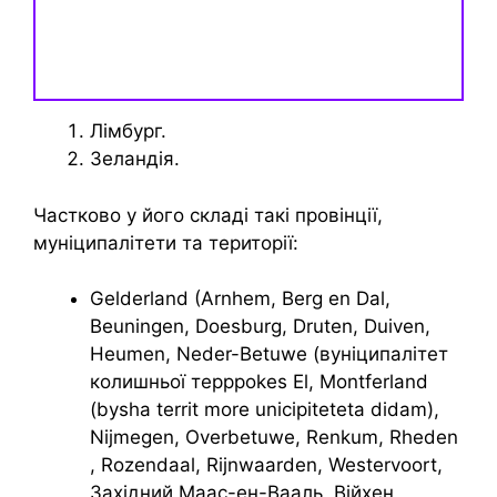
Лімбург.
Зеландія.
Частково у його складі такі провінції,
муніципалітети та території:
Gelderland (Arnhem, Berg en Dal,
Beuningen, Doesburg, Druten, Duiven,
Heumen, Neder-Betuwe (вуніципалітет
колишньої терррokes El, Montferland
(bysha territ more unicipiteteta didam),
Nijmegen, Overbetuwe, Renkum, Rheden
, Rozendaal, Rijnwaarden, Westervoort,
Західний Маас-ен-Вааль, Війхен,