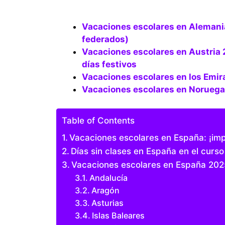
Vacaciones escolares en Alemania 2025-2026-2027 (todos los estados
federados)
Vacaciones escolares en Austria 2025-2026-2027 (todos los estados federados),
días festivos
Vacaciones escolares en los Em
Vacaciones escolares en Norue
Table of Contents
Vacaciones escolares en España: ¡imp
Días sin clases en España en el cur
Vacaciones escolares en España 20
Andalucía
Aragón
Asturias
Islas Baleares