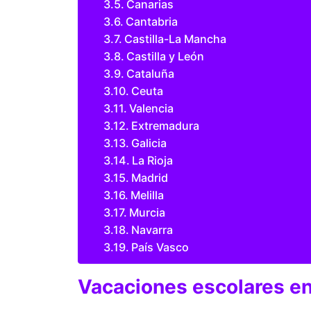
Canarias
Cantabria
Castilla-La Mancha
Castilla y León
Cataluña
Ceuta
Valencia
Extremadura
Galicia
La Rioja
Madrid
Melilla
Murcia
Navarra
País Vasco
Vacaciones escolares en