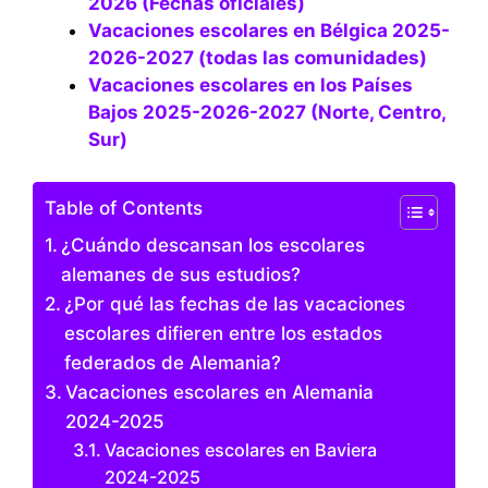
2026 (Fechas oficiales)
Vacaciones escolares en Bélgica 2025-
2026-2027 (todas las comunidades)
Vacaciones escolares en los Países
Bajos 2025-2026-2027 (Norte, Centro,
Sur)
Table of Contents
¿Cuándo descansan los escolares
alemanes de sus estudios?
¿Por qué las fechas de las vacaciones
escolares difieren entre los estados
federados de Alemania?
Vacaciones escolares en Alemania
2024-2025
Vacaciones escolares en Baviera
2024-2025