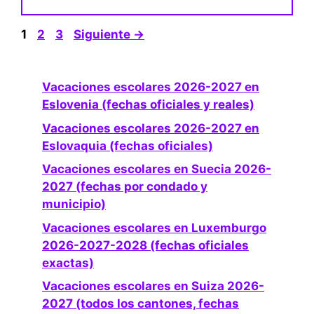
Página
Página
Página
1
2
3
Siguiente
→
Vacaciones escolares 2026-2027 en
Eslovenia (fechas oficiales y reales)
Vacaciones escolares 2026-2027 en
Eslovaquia (fechas oficiales)
Vacaciones escolares en Suecia 2026-
2027 (fechas por condado y
municipio)
Vacaciones escolares en Luxemburgo
2026-2027-2028 (fechas oficiales
exactas)
Vacaciones escolares en Suiza 2026-
2027 (todos los cantones, fechas