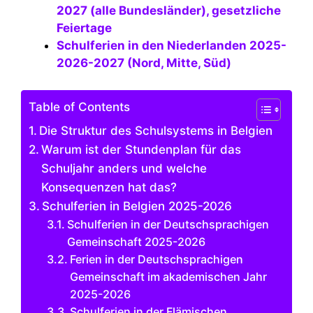
2027 (alle Bundesländer), gesetzliche
Feiertage
Schulferien in den Niederlanden 2025-
2026-2027 (Nord, Mitte, Süd)
Table of Contents
Die Struktur des Schulsystems in Belgien
Warum ist der Stundenplan für das
Schuljahr anders und welche
Konsequenzen hat das?
Schulferien in Belgien 2025-2026
Schulferien in der Deutschsprachigen
Gemeinschaft 2025-2026
Ferien in der Deutschsprachigen
Gemeinschaft im akademischen Jahr
2025-2026
Schulferien in der Flämischen