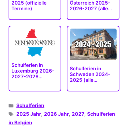
2025 (offizielle
Österreich 2025-
Termine)
2026-2027 (alle…
Schulferien in
Schulferien in
Luxemburg 2026-
Schweden 2024-
2027-2028
2025 (alle
(genaue…
Landkreise)
Kategorien
Schulferien
Schlagwörter
2025 Jahr
,
2026 Jahr
,
2027
,
Schulferien
in Belgien