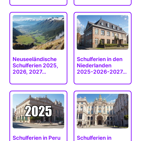
Neuseeländische
Schulferien in den
Schulferien 2025,
Niederlanden
2026, 2027…
2025-2026-2027…
Schulferien in Peru
Schulferien in