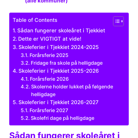
(alle kommuner)
Table of Contents
Sådan fungerer skoleåret i Tjekkiet
Dette er VIGTIGT at vide!
Skoleferier i Tjekkiet 2024-2025
Forårsferie 2025
Fridage fra skole på helligdage
Skoleferier i Tjekkiet 2025-2026
Forårsferie 2026
Skolerne holder lukket på følgende
helligdage
Skoleferier i Tjekkiet 2026-2027
Forårsferie 2027
Skolefri dage på helligdage
Sådan fungerer skoleåret i