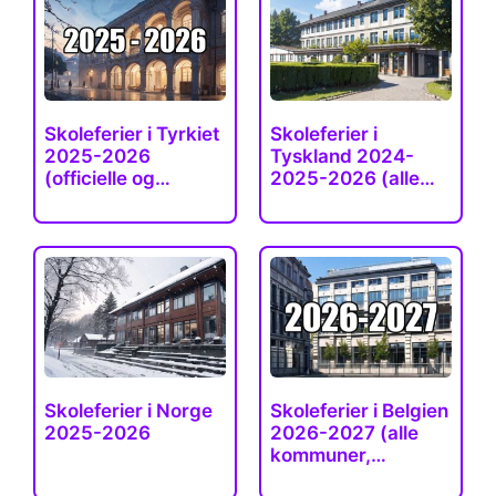
Skoleferier i Tyrkiet
Skoleferier i
2025-2026
Tyskland 2024-
(officielle og…
2025-2026 (alle
forbundsstater)
Skoleferier i Norge
Skoleferier i Belgien
2025-2026
2026-2027 (alle
kommuner,…