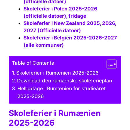
(officielle datoer)
Skoleferier i Polen 2025-2026
(officielle datoer), fridage
Skoleferier i New Zealand 2025, 2026,
2027 (Officielle datoer)
Skoleferier i Belgien 2025-2026-2027
(alle kommuner)
Table of Contents
Skoleferier i Rumænien 2025-2026
Download den rumænske skoleferieplan
Helligdage i Rumænien for studieåret
2025-2026
Skoleferier i Rumænien
2025-2026