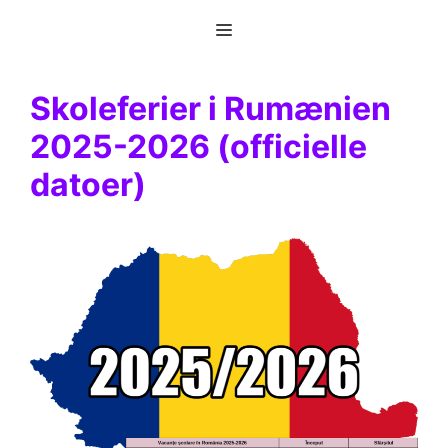
Hop
Menu
til
indhold
Skoleferier i Rumænien
2025-2026 (officielle
datoer)