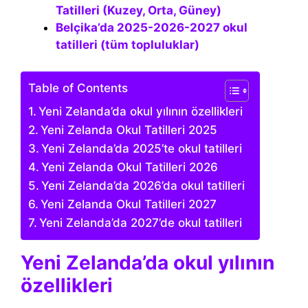
Tatilleri (Kuzey, Orta, Güney)
Belçika’da 2025-2026-2027 okul
tatilleri (tüm topluluklar)
Table of Contents
Yeni Zelanda’da okul yılının özellikleri
Yeni Zelanda Okul Tatilleri 2025
Yeni Zelanda’da 2025’te okul tatilleri
Yeni Zelanda Okul Tatilleri 2026
Yeni Zelanda’da 2026’da okul tatilleri
Yeni Zelanda Okul Tatilleri 2027
Yeni Zelanda’da 2027’de okul tatilleri
Yeni Zelanda’da okul yılının
özellikleri