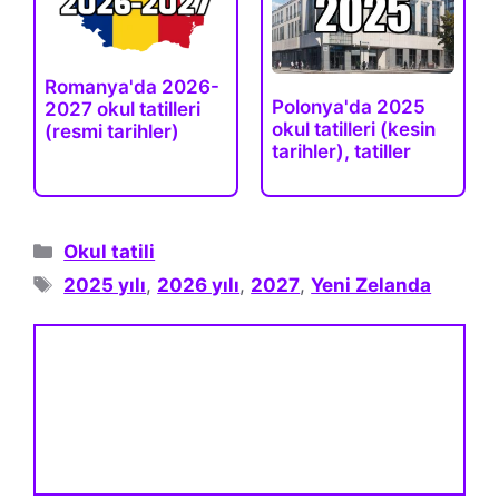
Romanya'da 2026-
Polonya'da 2025
2027 okul tatilleri
okul tatilleri (kesin
(resmi tarihler)
tarihler), tatiller
Kategoriler
Okul tatili
Etiketler
2025 yılı
,
2026 yılı
,
2027
,
Yeni Zelanda