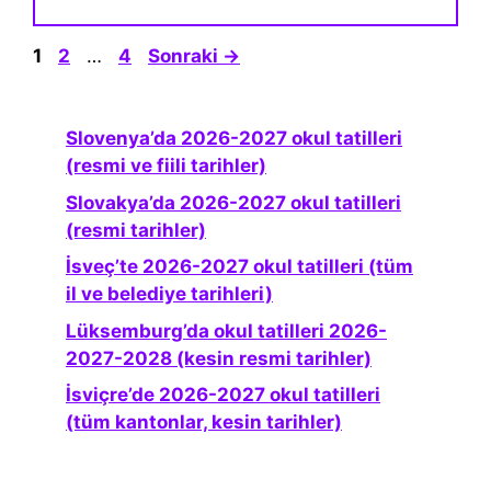
Sayfa
Sayfa
Sayfa
1
2
…
4
Sonraki
→
Slovenya’da 2026-2027 okul tatilleri
(resmi ve fiili tarihler)
Slovakya’da 2026-2027 okul tatilleri
(resmi tarihler)
İsveç’te 2026-2027 okul tatilleri (tüm
il ve belediye tarihleri)
Lüksemburg’da okul tatilleri 2026-
2027-2028 (kesin resmi tarihler)
İsviçre’de 2026-2027 okul tatilleri
(tüm kantonlar, kesin tarihler)