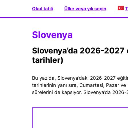
İçeriğe
Okul tatili
Ülke veya yılı seçin
T
atla
Slovenya
Slovenya’da 2026-2027 okul tatilleri (resmi ve fiili
tarihler)
Bu yazıda, Slovenya’daki 2026-2027 eğitim öğ
tarihlerinin yanı sıra, Cumartesi, Pazar ve 
sürelerini de kapsıyor. Slovenya’da 2026-20