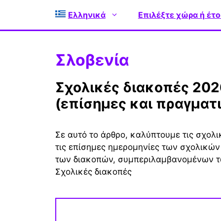
Μετάβαση
Ελληνικά
Επιλέξτε χώρα ή έτο
σε
περιεχόμενο
Σλοβενία
Σχολικές διακοπές 2026-2027 στη Σλοβενία ​​
(επίσημες και πραγματ
Σε αυτό το άρθρο, καλύπτουμε τις σχολ
τις επίσημες ημερομηνίες των σχολικών
των διακοπών, συμπεριλαμβανομένων τ
Σχολικές διακοπές