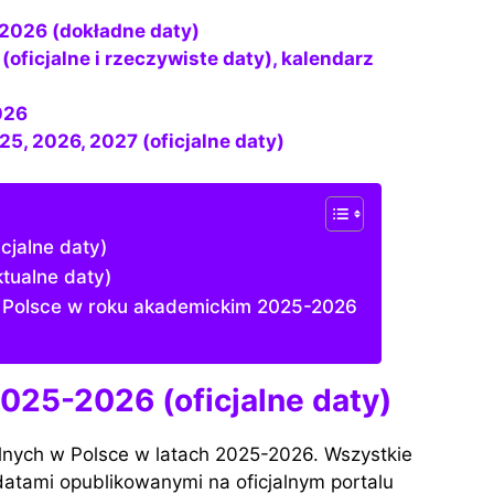
-2026 (dokładne daty)
026
25, 2026, 2027 (oficjalne daty)
cjalne daty)
tualne daty)
w Polsce w roku akademickim 2025-2026
2025-2026 (oficjalne daty)
kolnych w Polsce w latach 2025-2026. Wszystkie
datami opublikowanymi na oficjalnym portalu