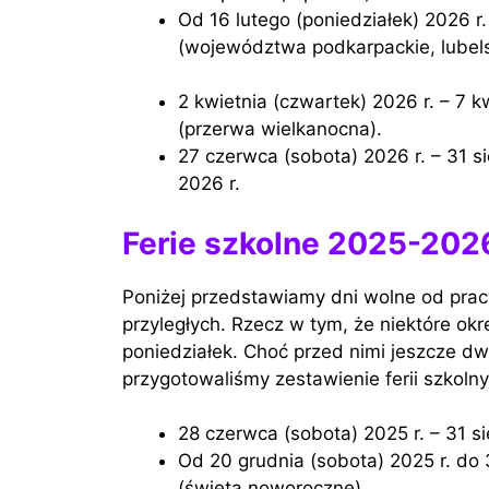
Od 16 lutego (poniedziałek) 2026 r. do 1 marca (niedziela) 2026 r. — Ferie zimowe
(województwa podkarpackie, lubelski
2 kwietnia (czwartek) 2026 r. – 7 kwietnia (wtorek) 2026 r. – przerwa wiosenna
(przerwa wielkanocna).
27 czerwca (sobota) 2026 r. – 31 sierpnia (poniedziałek) 2026 r. – Wakacje letnie
2026 r.
Ferie szkolne 2025-2026
Poniżej przedstawiamy dni wolne od prac
przyległych. Rzecz w tym, że niektóre okr
poniedziałek. Choć przed nimi jeszcze dwa
przygotowaliśmy zestawienie ferii szkoln
28 czerwca (sobota) 2025 r. – 31 si
Od 20 grudnia (sobota) 2025 r. do 31 grudnia (środa) 2025 r. – ferie świąteczne
(święta noworoczne).