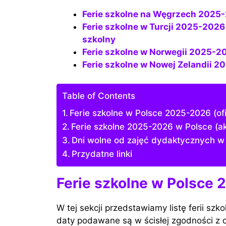
Ferie szkolne na Węgrzech 2025
Ferie szkolne w Turcji 2025-2026 (oficjalne i rzeczywiste daty), kalendarz
szkolny
Ferie szkolne w Norwegii 2025-2
Ferie szkolne w Nowej Zelandii 20
Table of Contents
Ferie szkolne w Polsce 2025-2026 (ofi
Ferie szkolne 2025-2026 w Polsce (ak
Dni wolne od zajęć dydaktycznych 
Przydatne linki
Ferie szkolne w Polsce 
W tej sekcji przedstawiamy listę ferii sz
daty podawane są w ścisłej zgodności z 