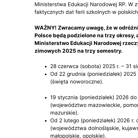
Ministerstwa Edukacji Narodowej RP. W z
faktycznych dat ferii szkolnych w polski
WAŻNY! Zwracamy uwagę, że w odróżnien
Polsce będą podzielone na trzy okresy, a
Ministerstwo Edukacji Narodowej rzeczyw
zimowych 2025 na trzy semestry.
28 czerwca (sobota) 2025 r. – 31 si
Od 22 grudnia (poniedziałek) 2025 r. do 31 grudnia (środa) 2025 r. – ferie świąteczne
(święta noworoczne).
19 stycznia (poniedziałek) 2026 do 1 lutego (niedziela) 2026 — Ferie zimowe
(województwo mazowieckie, pomors
mazurskie).
Od 2 lutego (poniedziałek) 2026 r. do 15 lutego (niedziela) 2026 r. — Ferie zimowe
(województwa dolnośląskie, kujaws
małopolskie, opolskie).