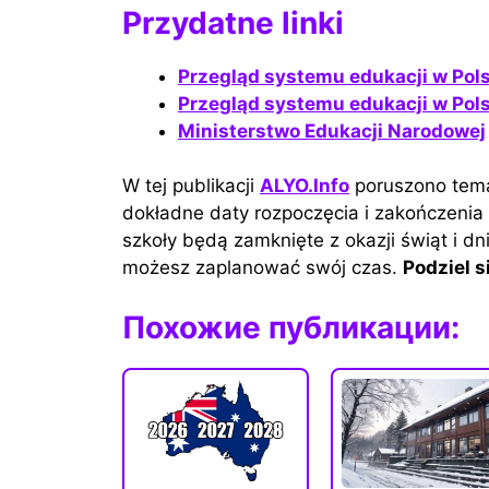
Przydatne linki
Przegląd systemu edukacji w Pol
Przegląd systemu edukacji w Pol
Ministerstwo Edukacji Narodowej
W tej publikacji
ALYO.Info
poruszono tema
dokładne daty rozpoczęcia i zakończenia
szkoły będą zamknięte z okazji świąt i dni
możesz zaplanować swój czas.
Podziel 
Похожие публикации: