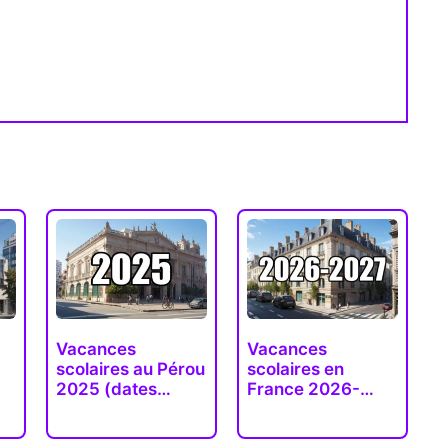
Vacances
Vacances
scolaires au Pérou
scolaires en
2025 (dates
France 2026-
,…
officielles)
2027 (zones A,
B…