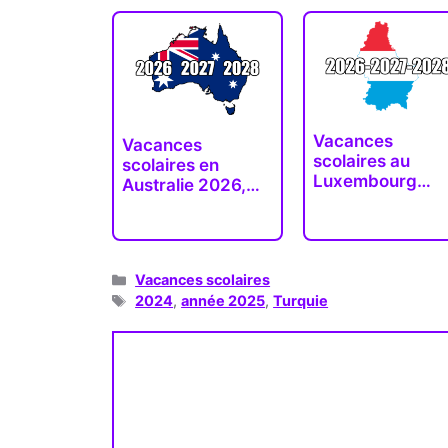
Vacances
Vacances
scolaires au
scolaires en
Luxembourg
Australie 2026,
2026-2027-
2027, 2028…
2028…
Catégories
Vacances scolaires
Étiquettes
2024
,
année 2025
,
Turquie