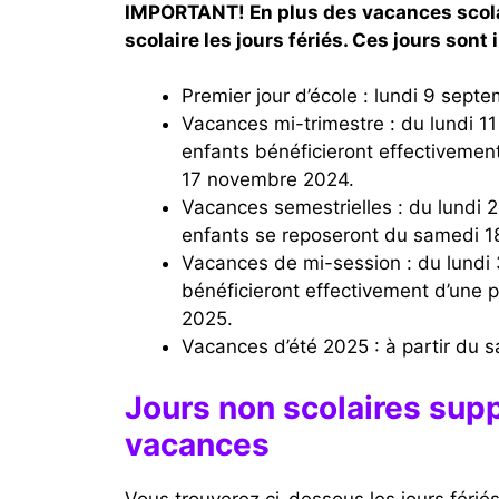
IMPORTANT! En plus des vacances scola
scolaire les jours fériés. Ces jours sont 
Premier jour d’école : lundi 9 sept
Vacances mi-trimestre : du lundi 11 novembre au vendredi 15 novembre 2024. Les
enfants bénéficieront effectivem
17 novembre 2024.
Vacances semestrielles : du lundi 20 janvier au vendredi 31 janvier 2025. En effet, les
enfants se reposeront du samedi 18
Vacances de mi-session : du lundi 31 mars au vendredi 4 avril 2025. Les enfants
bénéficieront effectivement d’une
2025.
Vacances d’été 2025 : à partir du 
Jours non scolaires sup
vacances
Vous trouverez ci-dessous les jours férié