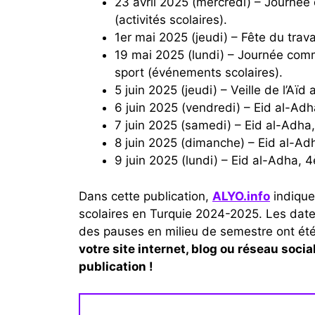
23 avril 2025 (mercredi) – Journée de la souveraineté nationale et de l’enfance
(activités scolaires).
1er mai 2025 (jeudi) – Fête du travai
19 mai 2025 (lundi) – Journée commémorative d’Atatürk, Journée de la jeunesse et du
sport (événements scolaires).
5 juin 2025 (jeudi) – Veille de l’Aïd 
6 juin 2025 (vendredi) – Eid al-Adha
7 juin 2025 (samedi) – Eid al-Adha
8 juin 2025 (dimanche) – Eid al-Ad
9 juin 2025 (lundi) – Eid al-Adha, 
Dans cette publication,
ALYO.info
indique
scolaires en Turquie 2024-2025. Les date
des pauses en milieu de semestre ont ét
votre site internet, blog ou réseau social
publication !