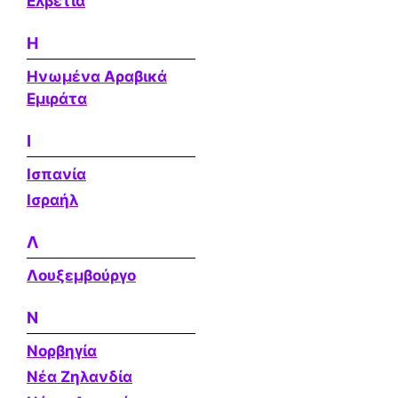
Ελβετία
Η
Ηνωμένα Αραβικά
Εμιράτα
Ι
Ισπανία
Ισραήλ
Λ
Λουξεμβούργο
Ν
Νορβηγία
Νέα Ζηλανδία