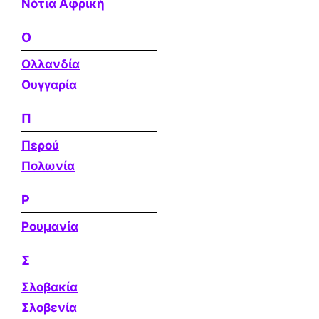
Νότια Αφρική
Ο
Ολλανδία
Ουγγαρία
Π
Περού
Πολωνία
Ρ
Ρουμανία
Σ
Σλοβακία
Σλοβενία