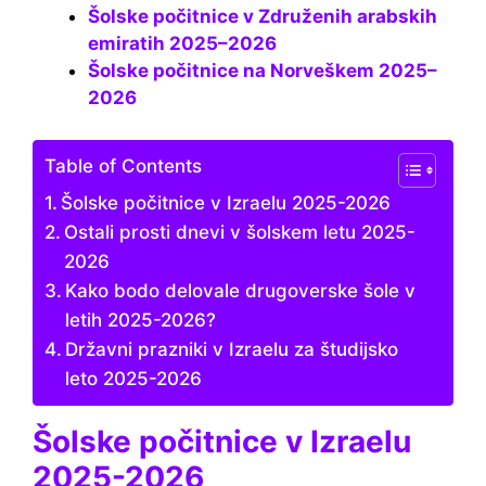
Šolske počitnice v Združenih arabskih
emiratih 2025–2026
Šolske počitnice na Norveškem 2025–
2026
Table of Contents
Šolske počitnice v Izraelu 2025-2026
Ostali prosti dnevi v šolskem letu 2025-
2026
Kako bodo delovale drugoverske šole v
letih 2025-2026?
Državni prazniki v Izraelu za študijsko
leto 2025-2026
Šolske počitnice v Izraelu
2025-2026