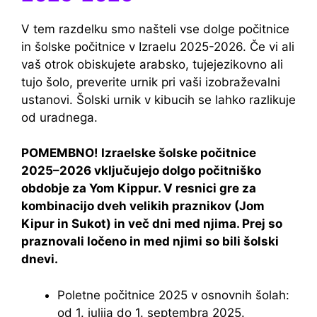
V tem razdelku smo našteli vse dolge počitnice
in šolske počitnice v Izraelu 2025-2026. Če vi ali
vaš otrok obiskujete arabsko, tujejezikovno ali
tujo šolo, preverite urnik pri vaši izobraževalni
ustanovi. Šolski urnik v kibucih se lahko razlikuje
od uradnega.
POMEMBNO! Izraelske šolske počitnice
2025–2026 vključujejo dolgo počitniško
obdobje za Yom Kippur. V resnici gre za
kombinacijo dveh velikih praznikov (Jom
Kipur in Sukot) in več dni med njima. Prej so
praznovali ločeno in med njimi so bili šolski
dnevi.
Poletne počitnice 2025 v osnovnih šolah:
od 1. julija do 1. septembra 2025.