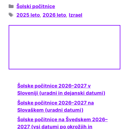
Categories
Šolski počitnice
Tags
2025 leto
,
2026 leto
,
Izrael
Šolske počitnice 2026–2027 v
Sloveniji (uradni in dejanski datumi)
Šolske počitnice 2026–2027 na
Slovaškem (uradni datumi)
Šolske počitnice na Švedskem 2026–
2027 (vsi datumi po okrožjih in