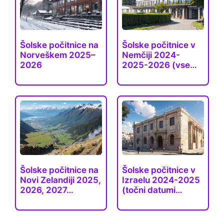
Šolske počitnice na
Šolske počitnice v
Norveškem 2025–
Nemčiji 2024-
2026
2025-2026 (vse…
Šolske počitnice na
Šolske počitnice v
Novi Zelandiji 2025,
Izraelu 2024-2025
2026, 2027…
(točni datumi…