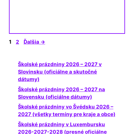
Stránka
Stránka
1
2
Ďalšia
→
Školské prázdniny 2026 – 2027 v
Slovinsku (oficiálne a skutočné
dátumy)
Školské prázdniny 2026 – 2027 na
Slovensku (oficiálne dátumy)
Školské prázdniny vo Švédsku 2026 –
2027 (všetky termíny pre kraje a obce)
Školské prázdniny v Luxembursku
2026-2027-2028 (presné oficiálne