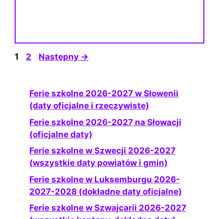
Strona
Strona
1
2
Następny
→
Ferie szkolne 2026-2027 w Słowenii
(daty oficjalne i rzeczywiste)
Ferie szkolne 2026-2027 na Słowacji
(oficjalne daty)
Ferie szkolne w Szwecji 2026-2027
(wszystkie daty powiatów i gmin)
Ferie szkolne w Luksemburgu 2026-
2027-2028 (dokładne daty oficjalne)
Ferie szkolne w Szwajcarii 2026-2027