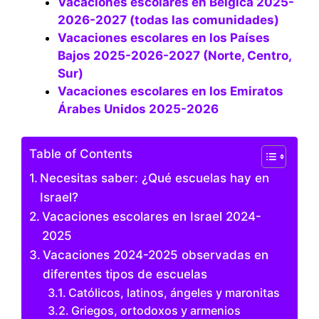
Vacaciones escolares en Bélgica 2025-
2026-2027 (todas las comunidades)
Vacaciones escolares en los Países
Bajos 2025-2026-2027 (Norte, Centro,
Sur)
Vacaciones escolares en los Emiratos
Árabes Unidos 2025-2026
Table of Contents
Necesitas saber: ¿Qué escuelas hay en
Israel?
Vacaciones escolares en Israel 2024-
2025
Vacaciones 2024-2025 observadas en
diferentes tipos de escuelas
Católicos, latinos, ángeles y maronitas
Griegos, ortodoxos y armenios