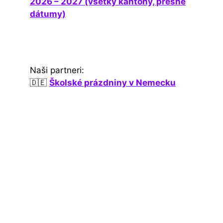
2026 – 2027 (všetky kantóny, presné
dátumy)
Naši partneri:
🇩🇪
Školské prázdniny v Nemecku