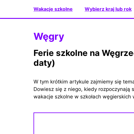
Przejdź
Wakacje szkolne
Wybierz kraj lub rok
do
treści
Węgry
Ferie szkolne na Węgrzech 2025-2026 (dokładne
daty)
W tym krótkim artykule zajmiemy się tem
Dowiesz się z niego, kiedy rozpoczynają s
wakacje szkolne w szkołach węgierskich